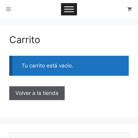
Saltar
Menú
al
contenido
Carrito
Tu carrito está vacío.
Volver a la tienda