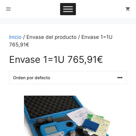
Saltar
Menú
al
contenido
Inicio
/ Envase del producto / Envase 1=1U
765,91€
Envase 1=1U 765,91€