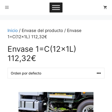
Saltar
Menú
al
contenido
Inicio
/ Envase del producto / Envase
1=C(12x1L) 112,32€
Envase 1=C(12x1L)
112,32€
This
product
has
multiple
variants.