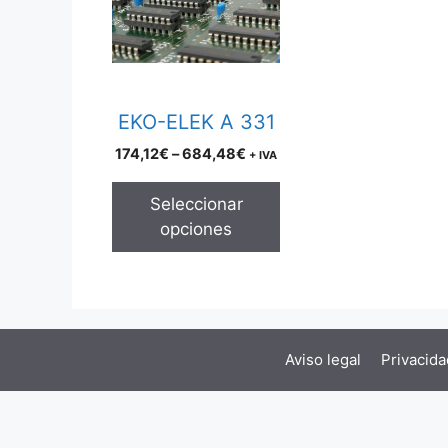
multiple
variants.
The
options
may
EKO-ELEK A 331
be
Price
174,12
€
–
684,48
€
+ IVA
chosen
range:
on
174,12€
Seleccionar
the
through
opciones
product
684,48€
page
Aviso legal
Privacida