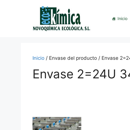
Saltar
al
contenido
Inicio
Inicio
/ Envase del producto / Envase 2=
Envase 2=24U 3
This
product
has