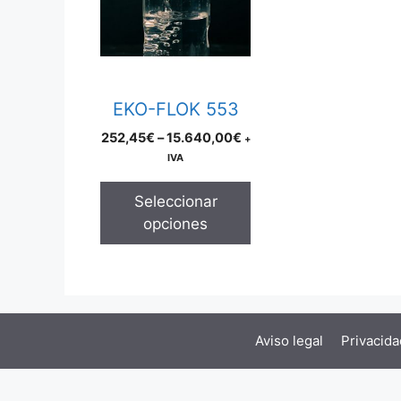
multiple
variants.
The
options
may
EKO-FLOK 553
be
Price
252,45
€
–
15.640,00
€
+
chosen
range:
IVA
on
252,45€
the
through
Seleccionar
product
15.640,00€
opciones
page
Aviso legal
Privacida