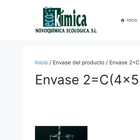
Saltar
al
contenido
Inicio
Inicio
/ Envase del producto / Envase 2=
Envase 2=C(4x5
This
product
has