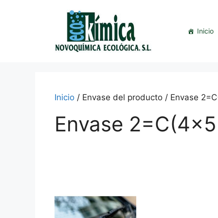
Saltar
al
contenido
Inicio
Inicio
/ Envase del producto / Envase 2=
Envase 2=C(4x5
This
product
has