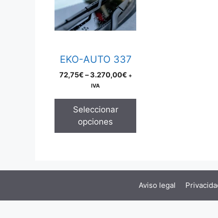
multiple
variants.
The
options
may
EKO-AUTO 337
be
Price
72,75
€
–
3.270,00
€
+
chosen
range:
IVA
on
72,75€
the
through
Seleccionar
product
3.270,00€
opciones
page
Aviso legal
Privacida