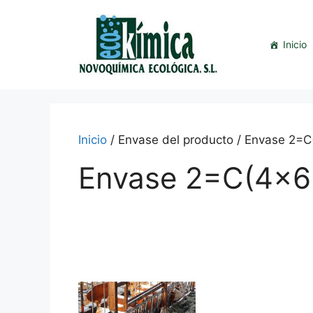
Saltar
al
contenido
Inicio
Inicio
/ Envase del producto / Envase 2=
Envase 2=C(4x6
This
product
has