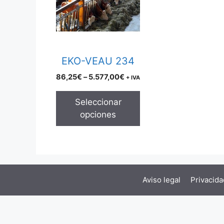
multiple
variants.
The
options
may
EKO-VEAU 234
be
Price
86,25
€
–
5.577,00
€
+ IVA
chosen
range:
on
86,25€
Seleccionar
the
through
opciones
product
5.577,00€
page
Aviso legal
Privacida