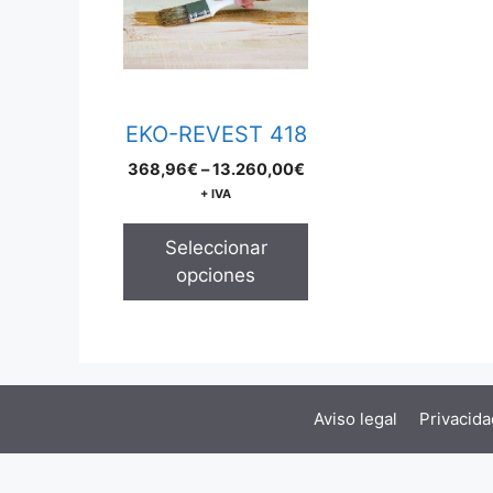
multiple
variants.
The
options
may
EKO-REVEST 418
be
Price
368,96
€
–
13.260,00
€
chosen
range:
+ IVA
on
368,96€
the
through
Seleccionar
product
13.260,00€
opciones
page
Aviso legal
Privacida