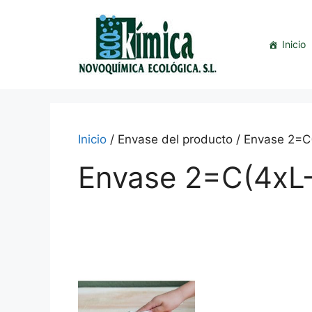
Saltar
al
contenido
Inicio
Inicio
/ Envase del producto / Envase 2=
Envase 2=C(4xL
This
product
has