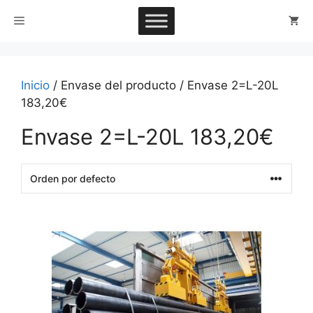
Saltar
Menú
al
contenido
Inicio
/ Envase del producto / Envase 2=L-20L
183,20€
Envase 2=L-20L 183,20€
This
product
has
multiple
variants.
The
options