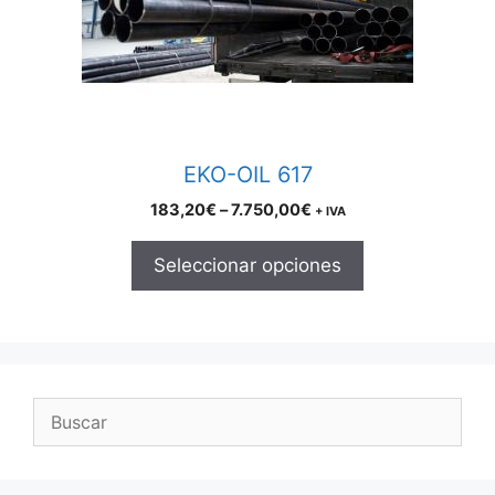
may
be
chosen
on
the
product
EKO-OIL 617
page
Price
183,20
€
–
7.750,00
€
+ IVA
range:
183,20€
Seleccionar opciones
through
7.750,00€