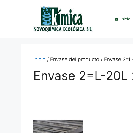
Saltar
al
contenido
Inicio
Inicio
/ Envase del producto / Envase 2=
Envase 2=L-20L
This
product
has