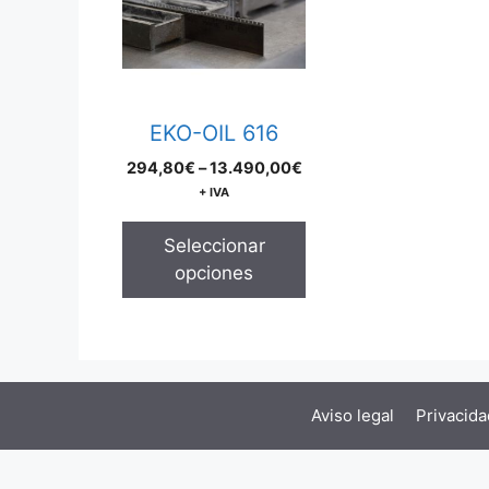
multiple
variants.
The
options
may
EKO-OIL 616
be
Price
294,80
€
–
13.490,00
€
chosen
range:
+ IVA
on
294,80€
the
through
Seleccionar
product
13.490,00€
opciones
page
Aviso legal
Privacida