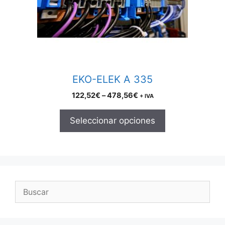
may
be
chosen
on
the
product
EKO-ELEK A 335
page
Price
122,52
€
–
478,56
€
+ IVA
range:
122,52€
Seleccionar opciones
through
478,56€