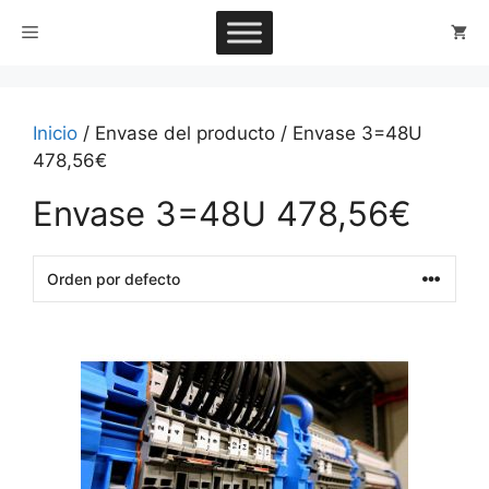
Saltar
Menú
al
contenido
Inicio
/ Envase del producto / Envase 3=48U
478,56€
Envase 3=48U 478,56€
This
product
has
multiple
variants.
The
options