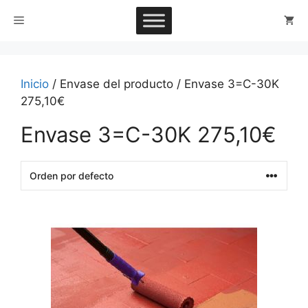
Saltar
Menú
al
contenido
Inicio
/ Envase del producto / Envase 3=C-30K
275,10€
Envase 3=C-30K 275,10€
This
product
has
multiple
variants.
The
options