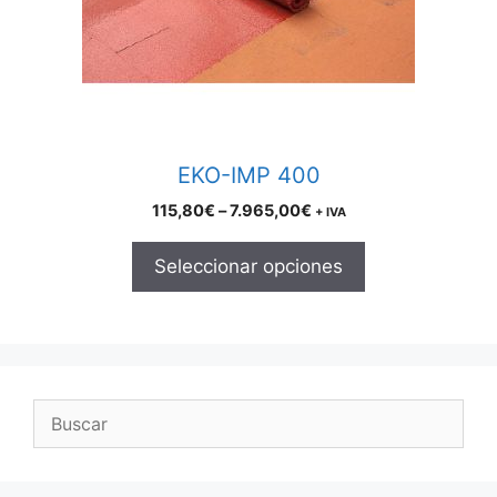
may
be
chosen
on
the
product
EKO-IMP 400
page
Price
115,80
€
–
7.965,00
€
+ IVA
range:
115,80€
Seleccionar opciones
through
7.965,00€