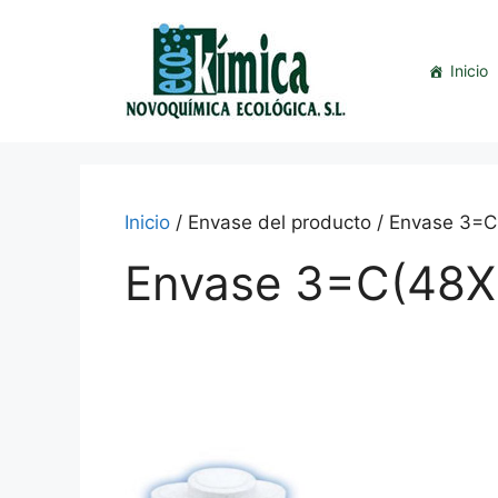
Saltar
al
contenido
Inicio
Inicio
/ Envase del producto / Envase 3=
Envase 3=C(48X
This
product
has