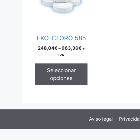
multiple
variants.
The
options
may
EKO-CLORO 585
be
Price
248,04
€
–
963,36
€
+
chosen
range:
IVA
on
248,04€
the
through
Seleccionar
product
963,36€
opciones
page
Aviso legal
Privacida