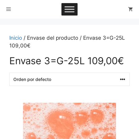
Saltar
Menú
al
contenido
Inicio
/ Envase del producto / Envase 3=G-25L
109,00€
Envase 3=G-25L 109,00€
This
product
has
multiple
variants.
The
options