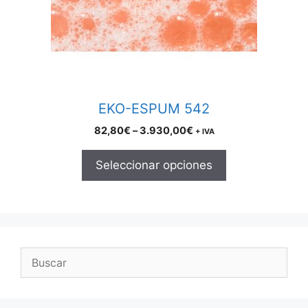
may
be
chosen
on
the
product
EKO-ESPUM 542
page
Price
82,80
€
–
3.930,00
€
+ IVA
range:
82,80€
Seleccionar opciones
through
3.930,00€