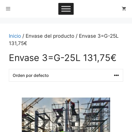
Saltar
Menú
al
contenido
Inicio
/ Envase del producto / Envase 3=G-25L
131,75€
Envase 3=G-25L 131,75€
This
product
has
multiple
variants.
The
options