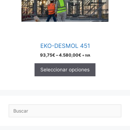
may
be
chosen
on
the
product
EKO-DESMOL 451
page
Price
93,75
€
–
4.580,00
€
+ IVA
range:
93,75€
Seleccionar opciones
through
4.580,00€