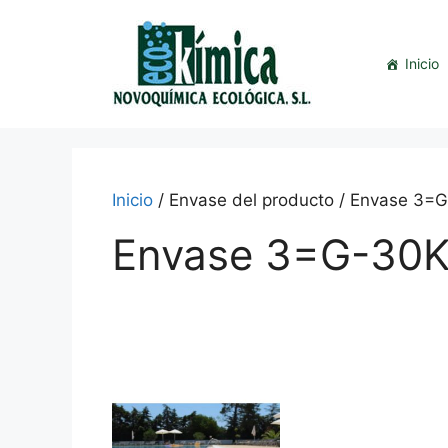
Saltar
al
contenido
Inicio
Inicio
/ Envase del producto / Envase 3=
Envase 3=G-30K
This
product
has