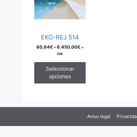
multiple
variants.
The
options
may
EKO-REJ 514
be
Price
80,64
€
–
6.450,00
€
+
chosen
range:
IVA
on
80,64€
the
through
Seleccionar
product
6.450,00€
opciones
page
Aviso legal
Privacida