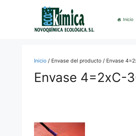
Saltar
al
contenido
Inicio
Inicio
/ Envase del producto / Envase 4=
Envase 4=2xC-3
This
product
has