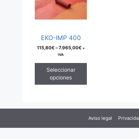
multiple
variants.
The
options
may
EKO-IMP 400
be
Price
115,80
€
–
7.965,00
€
+
chosen
range:
IVA
on
115,80€
the
through
Seleccionar
product
7.965,00€
opciones
page
Aviso legal
Privacida