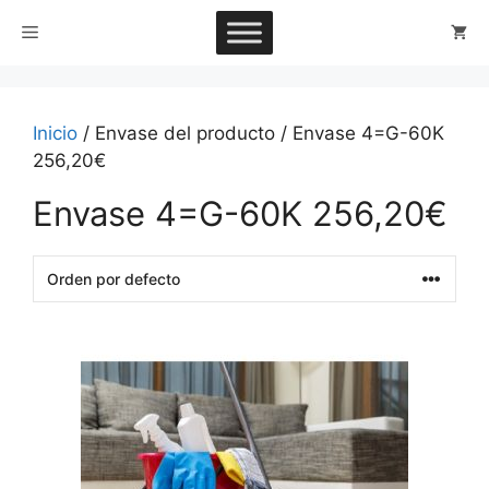
Saltar
Menú
al
contenido
Inicio
/ Envase del producto / Envase 4=G-60K
256,20€
Envase 4=G-60K 256,20€
This
product
has
multiple
variants.
The
options