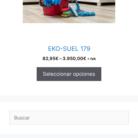
may
be
chosen
on
the
product
EKO-SUEL 179
page
Price
82,95
€
–
3.950,00
€
+ IVA
range:
82,95€
Seleccionar opciones
through
3.950,00€