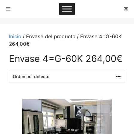
Saltar
Menú
al
contenido
Inicio
/ Envase del producto / Envase 4=G-60K
264,00€
Envase 4=G-60K 264,00€
This
product
has
multiple
variants.
The
options