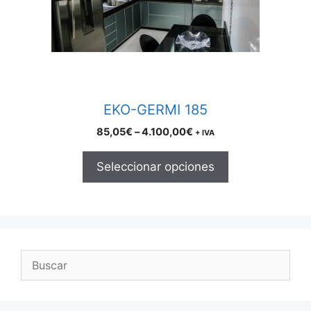
may
be
chosen
on
the
product
EKO-GERMI 185
page
Price
85,05
€
–
4.100,00
€
+ IVA
range:
85,05€
Seleccionar opciones
through
4.100,00€