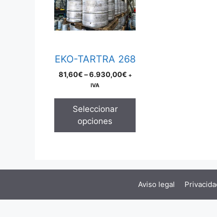
multiple
variants.
The
options
may
EKO-TARTRA 268
be
Price
81,60
€
–
6.930,00
€
+
chosen
range:
IVA
on
81,60€
the
through
Seleccionar
product
6.930,00€
opciones
page
Aviso legal
Privacida