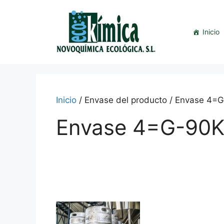
Saltar
al
contenido
Inicio
Inicio
/ Envase del producto / Envase 4=
Envase 4=G-90K
This
product
has