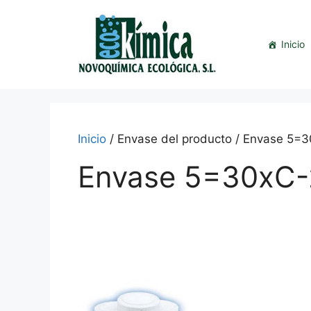
Saltar
al
contenido
Inicio
Inicio
/ Envase del producto / Envase 5=
Envase 5=30xC-
This
product
has