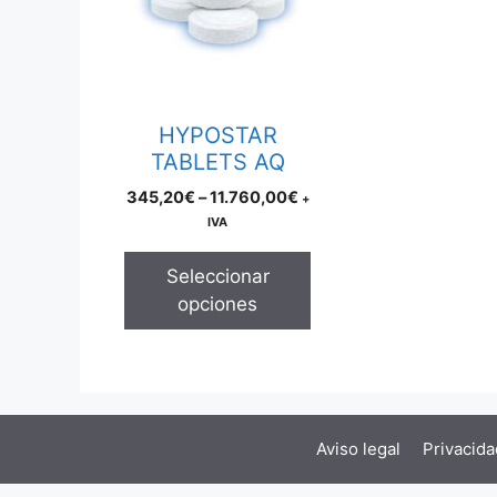
multiple
variants.
The
options
may
HYPOSTAR
be
TABLETS AQ
chosen
Price
345,20
€
–
11.760,00
€
+
on
range:
IVA
the
345,20€
product
through
Seleccionar
page
11.760,00€
opciones
Aviso legal
Privacida