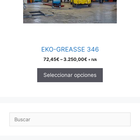
may
be
chosen
on
the
product
EKO-GREASSE 346
page
Price
72,45
€
–
3.250,00
€
+ IVA
range:
72,45€
Seleccionar opciones
through
3.250,00€