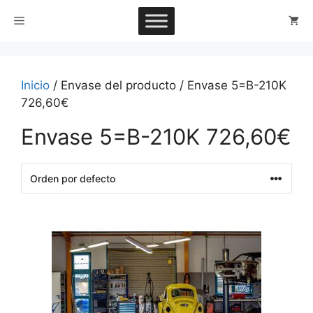
Saltar
Menú
al
contenido
Inicio
/ Envase del producto / Envase 5=B-210K
726,60€
Envase 5=B-210K 726,60€
This
product
has
multiple
variants.
The
options