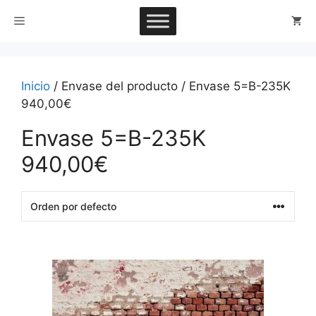
Saltar
Menú
al
contenido
Inicio
/ Envase del producto / Envase 5=B-235K
940,00€
Envase 5=B-235K
940,00€
This
product
has
multiple
variants.