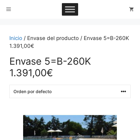
Saltar
Menú
al
contenido
Inicio
/ Envase del producto / Envase 5=B-260K
1.391,00€
Envase 5=B-260K
1.391,00€
This
product
has
multiple
variants.