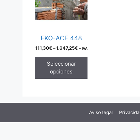
multiple
variants.
The
options
may
EKO-ACE 448
be
Price
111,30
€
–
1.647,25
€
+ IVA
chosen
range:
on
111,30€
Seleccionar
the
through
opciones
product
1.647,25€
page
Aviso legal
Privacida