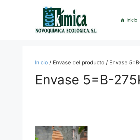
Saltar
al
contenido
Inicio
Inicio
/ Envase del producto / Envase 5=B
Envase 5=B-275K
This
product
has