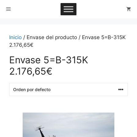
Saltar
Menú
al
contenido
Inicio
/ Envase del producto / Envase 5=B-315K
2.176,65€
Envase 5=B-315K
2.176,65€
This
product
has
multiple
variants.