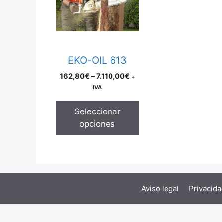
multiple
variants.
The
options
may
EKO-OIL 613
be
Price
162,80
€
–
7.110,00
€
+
chosen
range:
IVA
on
162,80€
the
through
Seleccionar
product
7.110,00€
opciones
page
Aviso legal
Privacida