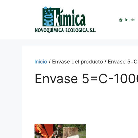
Saltar
al
contenido
Inicio
Inicio
/ Envase del producto / Envase 5=
Envase 5=C-1000
This
product
has