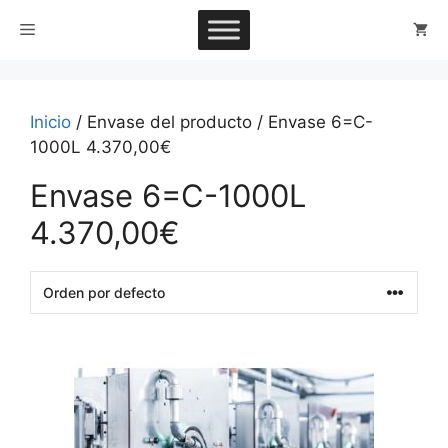
Saltar
Menú
al
contenido
Inicio
/ Envase del producto / Envase 6=C-
1000L 4.370,00€
Envase 6=C-1000L
4.370,00€
This
product
has
multiple
variants.