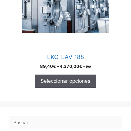
The
options
may
be
chosen
on
the
product
EKO-LAV 188
page
Price
89,40
€
–
4.370,00
€
+ IVA
range:
89,40€
Seleccionar opciones
through
4.370,00€