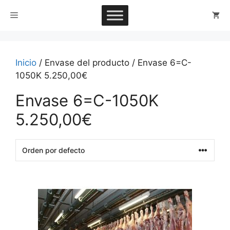
Saltar
Menú
al
contenido
Inicio
/ Envase del producto / Envase 6=C-
1050K 5.250,00€
Envase 6=C-1050K
5.250,00€
This
product
has
multiple
variants.