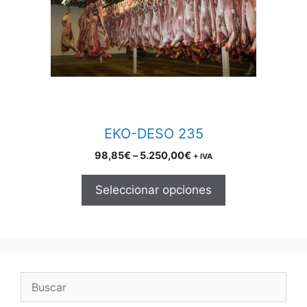
The
options
may
be
chosen
on
the
product
EKO-DESO 235
page
Price
98,85
€
–
5.250,00
€
+ IVA
range:
98,85€
Seleccionar opciones
through
5.250,00€