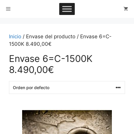
Saltar
Menú
al
contenido
Inicio
/ Envase del producto / Envase 6=C-
1500K 8.490,00€
Envase 6=C-1500K
8.490,00€
This
product
has
multiple
variants.