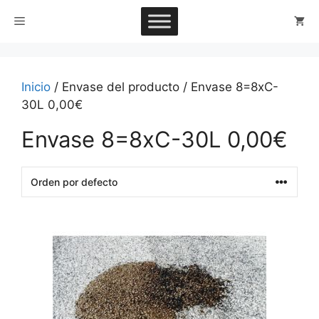
Saltar
Menú
al
contenido
Inicio
/ Envase del producto / Envase 8=8xC-
30L 0,00€
Envase 8=8xC-30L 0,00€
This
product
has
multiple
variants.
The
options