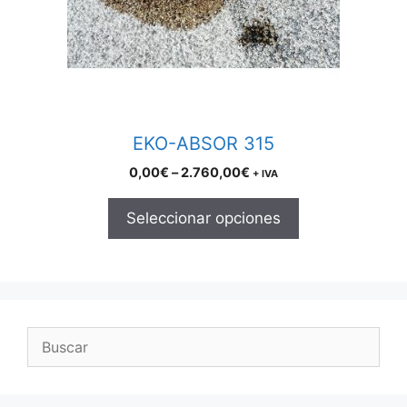
may
be
chosen
on
the
product
EKO-ABSOR 315
page
Price
0,00
€
–
2.760,00
€
+ IVA
range:
0,00€
Seleccionar opciones
through
2.760,00€