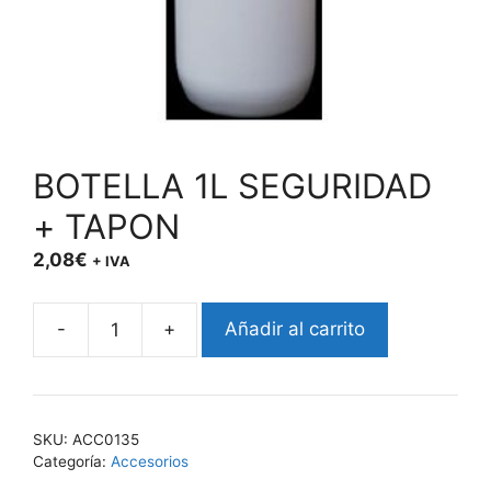
BOTELLA 1L SEGURIDAD
+ TAPON
2,08
€
+ IVA
-
+
Añadir al carrito
BOTELLA
1L
SEGURIDAD
+
SKU:
ACC0135
TAPON
Categoría:
Accesorios
cantidad