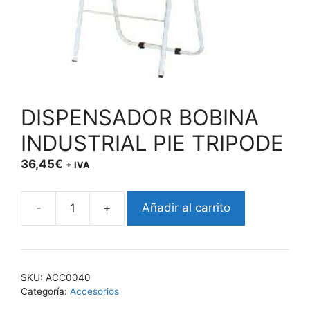
DISPENSADOR BOBINA
INDUSTRIAL PIE TRIPODE
36,45
€
+ IVA
-
+
Añadir al carrito
DISPENSADOR
BOBINA
INDUSTRIAL
PIE
SKU:
ACC0040
TRIPODE
Categoría:
Accesorios
cantidad