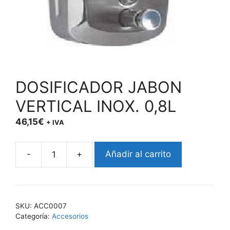
DOSIFICADOR JABON
VERTICAL INOX. 0,8L
46,15
€
+ IVA
-
+
Añadir al carrito
DOSIFICADOR
JABON
VERTICAL
INOX.
SKU:
ACC0007
0,8L
Categoría:
Accesorios
cantidad