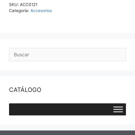
3
SKU:
ACC0121
EN
Categoría:
Accesorios
1
(CLORO,
pH
Y
ACIDO
CIANURICO)
cantidad
CATÁLOGO