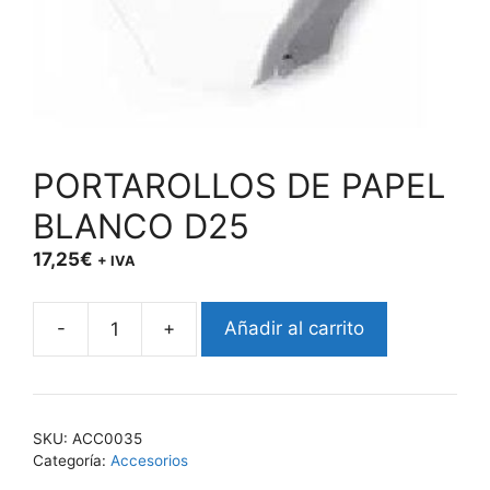
PORTAROLLOS DE PAPEL
BLANCO D25
17,25
€
+ IVA
-
+
Añadir al carrito
PORTAROLLOS
DE
PAPEL
BLANCO
SKU:
ACC0035
D25
Categoría:
Accesorios
cantidad