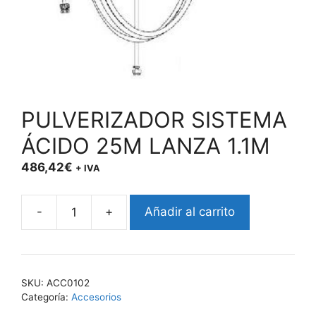
PULVERIZADOR SISTEMA
ÁCIDO 25M LANZA 1.1M
486,42
€
+ IVA
-
+
Añadir al carrito
PULVERIZADOR
SISTEMA
ÁCIDO
25M
SKU:
ACC0102
LANZA
Categoría:
Accesorios
1.1M