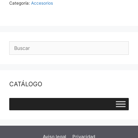
0-
Categoría:
Accesorios
25PPM
C-
100
UNID.
cantidad
CATÁLOGO
Aviso legal
Privacidad