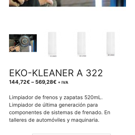
EKO-KLEANER A 322
Price
144,72
€
–
569,28
€
+ IVA
range:
144,72€
Limpiador de frenos y zapatas 520mL.
through
Limpiador de última generación para
569,28€
componentes de sistemas de frenado. En
talleres de automóviles y maquinaria.