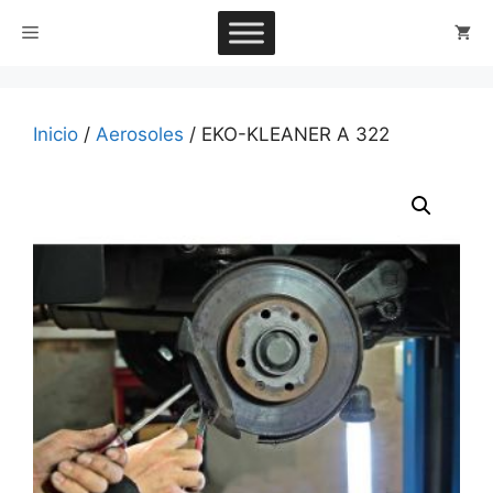
Saltar
Menú
al
contenido
Inicio
/
Aerosoles
/ EKO-KLEANER A 322