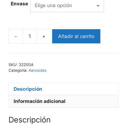
Envase
-
+
Añadir al carrito
EKO-
KLEANER
A
322
SKU:
32200A
cantidad
Categoría:
Aerosoles
Descripción
Información adicional
Descripción