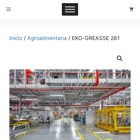
Saltar
Menú
al
contenido
Inicio
/
Agroalimentaria
/ EKO-GREASSE 261