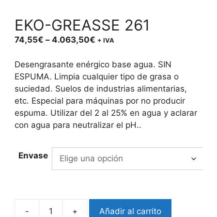
EKO-GREASSE 261
Price
74,55
€
–
4.063,50
€
+ IVA
range:
74,55€
Desengrasante enérgico base agua. SIN
through
ESPUMA. Limpia cualquier tipo de grasa o
4.063,50€
suciedad. Suelos de industrias alimentarias,
etc. Especial para máquinas por no producir
espuma. Utilizar del 2 al 25% en agua y aclarar
con agua para neutralizar el pH..
Envase
-
+
Añadir al carrito
EKO-