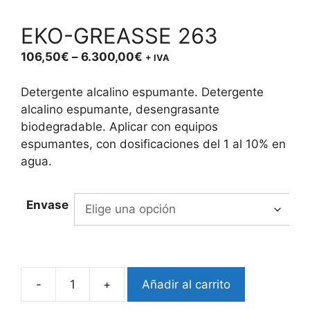
EKO-GREASSE 263
Price
106,50
€
–
6.300,00
€
+ IVA
range:
106,50€
Detergente alcalino espumante. Detergente
through
alcalino espumante, desengrasante
6.300,00€
biodegradable. Aplicar con equipos
espumantes, con dosificaciones del 1 al 10% en
agua.
Envase
-
+
Añadir al carrito
EKO-
GREASSE