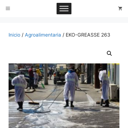
Saltar
Menú
al
contenido
Inicio
/
Agroalimentaria
/ EKO-GREASSE 263