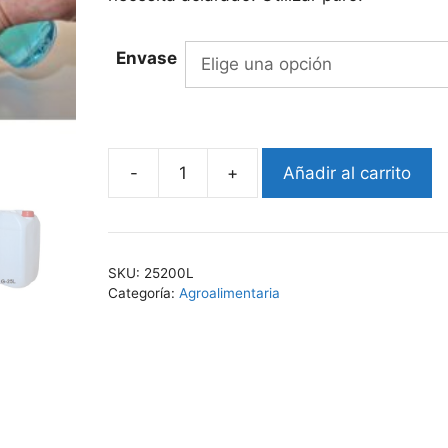
Envase
-
+
Añadir al carrito
EKO-
MAN
252
cantidad
SKU:
25200L
Categoría:
Agroalimentaria