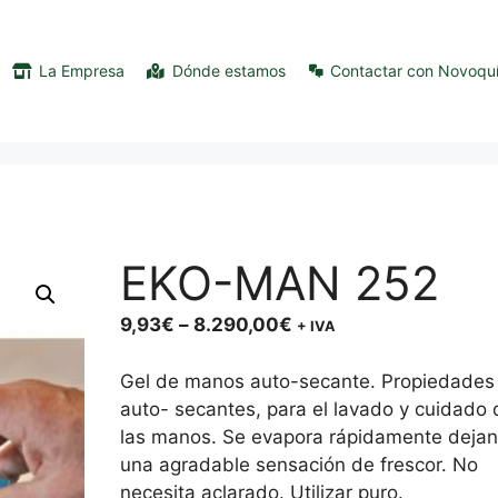
La Empresa
Dónde estamos
Contactar con Novoqu
EKO-MAN 252
Price
9,93
€
–
8.290,00
€
+ IVA
range:
9,93€
Gel de manos auto-secante. Propiedades
through
auto- secantes, para el lavado y cuidado 
8.290,00€
las manos. Se evapora rápidamente deja
una agradable sensación de frescor. No
necesita aclarado. Utilizar puro.