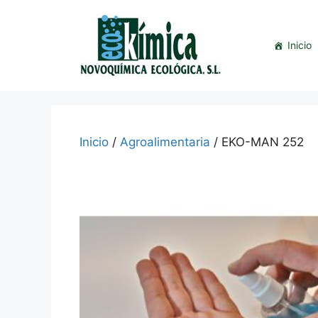
Saltar
al
contenido
Inicio
Inicio
/
Agroalimentaria
/ EKO-MAN 252