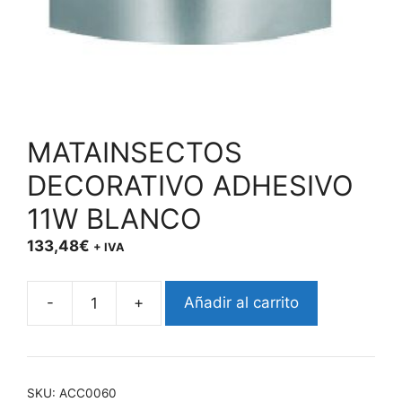
MATAINSECTOS
DECORATIVO ADHESIVO
11W BLANCO
133,48
€
+ IVA
-
+
Añadir al carrito
MATAINSECTOS
DECORATIVO
ADHESIVO
11W
SKU:
ACC0060