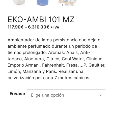
EKO-AMBI 101 MZ
Price
117,90
€
–
6.310,00
€
+ IVA
range:
117,90€
Ambientador de larga persistencia que deja el
through
ambiente perfumado durante un periodo de
6.310,00€
tiempo prolongado. Aromas: Anais, Anti-
tabaco, Aloe Vera, Cítrico, Cool Water, Clinique,
Emporio Armani, Fahrenhait, Fresa, J.P. Gaultier,
Límón, Manzana y Paris. Realizar una
pulverización por cada 7 metros cúbicos.
Envase