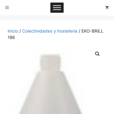
Saltar
Menú
al
contenido
Inicio
/
Colectividades y hostelería
/ EKO-BRILL
186