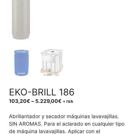
EKO-BRILL 186
Price
103,20
€
–
5.229,00
€
+ IVA
range:
103,20€
Abrillantador y secador máquinas lavavajillas.
through
SIN AROMAS. Para el aclarado en cualquier tipo
5.229,00€
de máquina lavavajillas. Aplicar con el