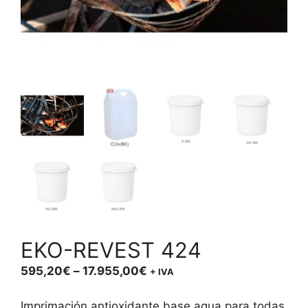
EKO-REVEST 424
Price
595,20
€
–
17.955,00
€
+ IVA
range:
595,20€
Imprimación antioxidante base agua para todas