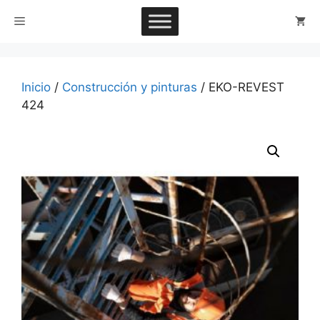
Saltar
Menú
al
contenido
Inicio
/
Construcción y pinturas
/ EKO-REVEST
424