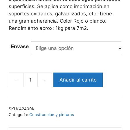
through
superficies. Se aplica como imprimación en
17.955,00€
soportes oxidados, galvanizados, etc. Tiene
una gran adherencia. Color Rojo o blanco.
Rendimiento aprox: 1kg para 7m2.
Envase
-
+
Añadir al carrito
EKO-
REVEST
424
cantidad
SKU:
42400K
Categoría:
Construcción y pinturas