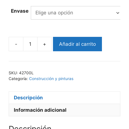
Envase
-
+
Añadir al carrito
EKO-
REVEST
427
cantidad
SKU:
42700L
Categoría:
Construcción y pinturas
Descripción
Información adicional
Descripción