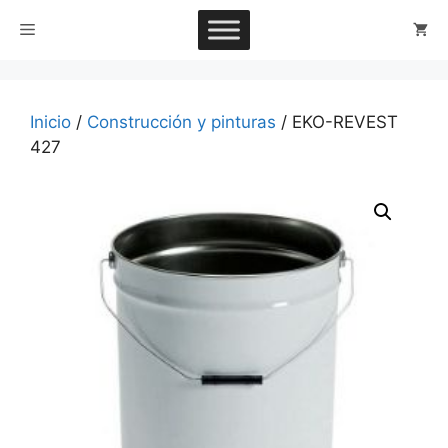
Saltar
Menú
al
contenido
Inicio
/
Construcción y pinturas
/ EKO-REVEST
427