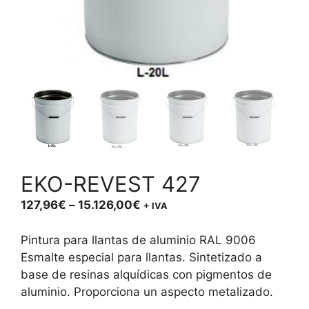
EKO-REVEST 427
Price
127,96
€
–
15.126,00
€
+ IVA
range:
127,96€
Pintura para llantas de aluminio RAL 9006
through
Esmalte especial para llantas. Sintetizado a
15.126,00€
base de resinas alquídicas con pigmentos de
aluminio. Proporciona un aspecto metalizado.