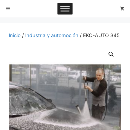
Saltar
Menú
al
contenido
Inicio
/
Industria y automoción
/ EKO-AUTO 345