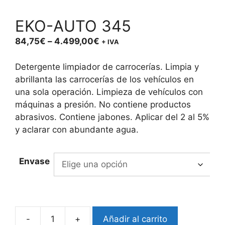
EKO-AUTO 345
Price
84,75
€
–
4.499,00
€
+ IVA
range:
84,75€
Detergente limpiador de carrocerías. Limpia y
through
abrillanta las carrocerías de los vehículos en
4.499,00€
una sola operación. Limpieza de vehículos con
máquinas a presión. No contiene productos
abrasivos. Contiene jabones. Aplicar del 2 al 5%
y aclarar con abundante agua.
Envase
-
+
Añadir al carrito
EKO-