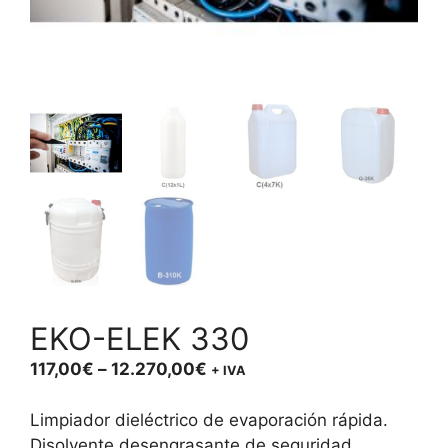
EKO-ELEK 330
Price
117,00
€
–
12.270,00
€
+ IVA
range:
117,00€
Limpiador dieléctrico de evaporación rápida.
through
Disolvente desengrasante de seguridad.