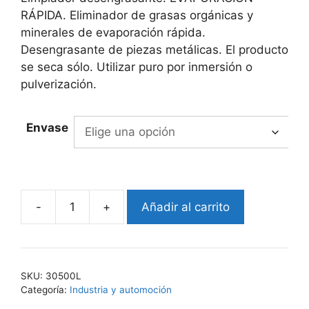
through
RÁPIDA. Eliminador de grasas orgánicas y
7.090,00€
minerales de evaporación rápida.
Desengrasante de piezas metálicas. El producto
se seca sólo. Utilizar puro por inmersión o
pulverización.
Envase
-
+
Añadir al carrito
EKO-
KLEANER
305
cantidad
SKU:
30500L
Categoría:
Industria y automoción