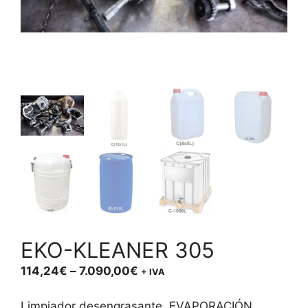
EKO-KLEANER 305
Price
114,24
€
–
7.090,00
€
+ IVA
range:
114,24€
Limpiador desengrasante. EVAPORACIÓN